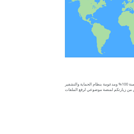
هذه الصفحة آمنة 100% ومدعومة بنظام الحماية والتشفير SSL لهذا كونوا
من زيارتكم لمنصة موضوعي لرفع الملفات