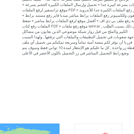
ات بسرعة كبيرة جدا + تحميل وإرسال الملفات الكبيرة الحجم بسرعة +
موقع ترانسفير لرفع الملفات PDF + مركز رفع الملفات الكبيرة جدا للأندرويد
فون وللكمبيوتر رفع الملفات برابط مباشر ميديا فاير رفع مستند برابط +
 رفع ملف بي دي اف + أفضل موقع لرفع الملفات برابط مباشر + ضغط
الملفات رفع كتاب PDF + موقع رفع ملفات winrar , وكان ذلك بسبب الطلب
الكبير والملح من قبل زوار شبكة موضوعي الذين يعانون من مشاكل
جهة صعوبات في تحميل التطبيقات والملفات التي نرفقها , ولهذا السبب
قررنا أن نوفر لكم منصة آمنة تماماً وسريعة تمكنكم من تحميل أي ملف
بضغطة زر واحدة , كل ما عليكم هو الإنتظار لمدة 10 ثواني فقط وسوف يتم
وضع رابط التحميل المباشر في زر التحميل باللون الأخضر في الأعلى