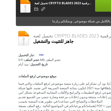
تحميل لعبة CRYPTO BLADES لربح العملات الرقمية 2023
الكامل من شبكة موضوعي , ويمكنكم زيارتنا
جاهز للتثبيت والتشغيل
جار التحميل:
0.9 Mb حجم الملف
حجم الملف:
تاريخ التحميل:
منذ أيام
موقع موضوعي لرفع الملفات
ايةً نود أن نشكركم على زيارة منصة موضوعي لرفع الملفات والتي قمنا
بإطلاقها سنة 2021 لتكون بمثابة المنصة السريعة التي تعتمد عليها شبكة
وعي لرفع التطبيقات والبرامج والألعاب المجانية المدفوعة بشكل آمن
ن إعلانات منبثقة وبدون إعلانات مزعجة وضارة نتمنى من الجميع تقديم
الملاحظات والنصائح التي تساعدنا في تطوير هذه المنصة بحسب
إهتماماتكم ورغباتكم في المواضيع التالية : رفع الملف بصيغة PDF + بدون
برنامج او تطبيق طريقة تحميل ملف بسرعة عالية جداً + كيفية تحميل