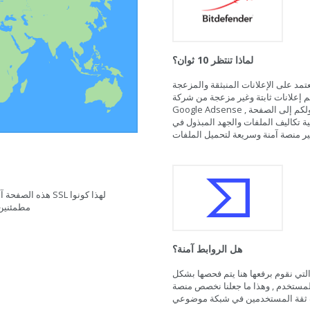
لماذا تنتظر 10 ثوان؟
عتمد على الإعلانات المنبثقة والمزعجة
كم إعلانات ثابتة وغير مزعجة من شركة
Google Adsense , لذلك نحن نكسب بعض النقود من خلال دخوولكم إلى الصفحة
ة تكاليف الملفات والجهد المبذول في
ر منصة آمنة وسريعة لتحميل الملفات
مطمئنين 
هل الروابط آمنة؟
لتي نقوم برفعها هنا يتم فحصها بشكل
لمستخدم , وهذا ما جعلنا نخصص منصة
ب ثقة المستخدمين في شبكة موضوعي