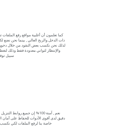
كما تعلمون أن أغلبية مواقع رفع الملفات ت
ذات الدخل والربح العالي , بينما نحن نضع ل
والإنتظار لثواني معدودة فقط وذلك لتغطي
سبيل توفي
نعم , آمنة 100%
إن جميع روابط التنزيل ا
دقيق لدى أقوى الأدوات للحفاظ على أمان ا
خاصة بنا لرفع الملفات لكي نكس