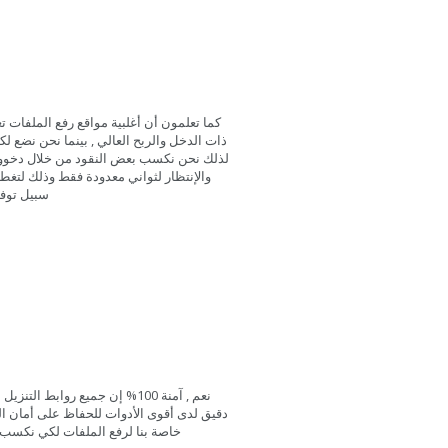
كما تعلمون أن أغلبية مواقع رفع الملفات ت
ذات الدخل والربح العالي , بينما نحن نضع ل
والإنتظار لثواني معدودة فقط وذلك لتغطي
سبيل توفي
نعم , آمنة 100%
إن جميع روابط التنزيل ا
دقيق لدى أقوى الأدوات للحفاظ على أمان ا
خاصة بنا لرفع الملفات لكي نكس