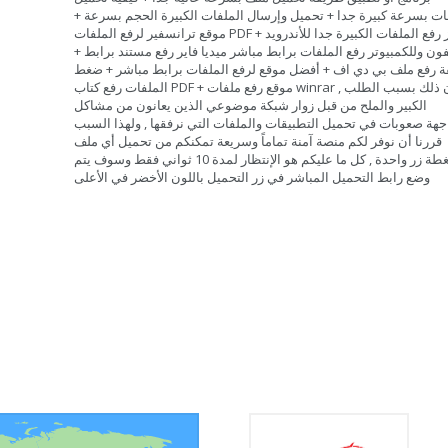
ات بسرعة كبيرة جدا + تحميل وإرسال الملفات الكبيرة الحجم بسرعة +
موقع ترانسفير لرفع الملفات PDF + مركز رفع الملفات الكبيرة جدا للأندرويد
فون وللكمبيوتر رفع الملفات برابط مباشر ميديا فاير رفع مستند برابط +
 رفع ملف بي دي اف + أفضل موقع لرفع الملفات برابط مباشر + ضغط
الملفات رفع كتاب PDF + موقع رفع ملفات winrar , وكان ذلك بسبب الطلب
الكبير والملح من قبل زوار شبكة موضوعي الذين يعانون من مشاكل
جهة صعوبات في تحميل التطبيقات والملفات التي نرفقها , ولهذا السبب
قررنا أن نوفر لكم منصة آمنة تماماً وسريعة تمكنكم من تحميل أي ملف
بضغطة زر واحدة , كل ما عليكم هو الإنتظار لمدة 10 ثواني فقط وسوف يتم
وضع رابط التحميل المباشر في زر التحميل باللون الأخضر في الأعلى