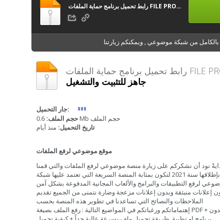
رابط تحميل برنامج حماية الملفات FILE PROTECTION IOS للايفون مجاناً
الكامل من شبكة موضوعي , ويمكنكم زيارتنا
جاهز للتثبيت والتشغيل
جار التحميل:
0.6 Mb حجم الملف
حجم الملف:
تاريخ التحميل:
منذ أيام
موقع موضوعي لرفع الملفات
ايةً نود أن نشكركم على زيارة منصة موضوعي لرفع الملفات والتي قمنا
بإطلاقها سنة 2021 لتكون بمثابة المنصة السريعة التي تعتمد عليها شبكة
وعي لرفع التطبيقات والبرامج والألعاب المجانية المدفوعة بشكل آمن
ن إعلانات منبثقة وبدون إعلانات مزعجة وضارة نتمنى من الجميع تقديم
الملاحظات والنصائح التي تساعدنا في تطوير هذه المنصة بحسب
إهتماماتكم ورغباتكم في المواضيع التالية : رفع الملف بصيغة PDF + بدون
برنامج او تطبيق طريقة تحميل ملف بسرعة عالية جداً + كيفية تحميل