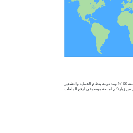
هذه الصفحة آمنة 100% ومدعومة بنظام الحماية والتشفير SSL لهذا كونوا
من زيارتكم لمنصة موضوعي لرفع الملفات