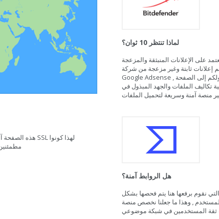
لماذا تنتظر 10 ثوان؟
عتمد على الإعلانات المنبثقة والمزعجة
كم إعلانات ثابتة وغير مزعجة من شركة
Google Adsense , لذلك نحن نكسب بعض النقود من خلال دخوولكم إلى الصفحة
ة تكاليف الملفات والجهد المبذول في
ر منصة آمنة وسريعة لتحميل الملفات
مطمئنين 
هل الروابط آمنة؟
لتي نقوم برفعها هنا يتم فحصها بشكل
لمستخدم , وهذا ما جعلنا نخصص منصة
ب ثقة المستخدمين في شبكة موضوعي